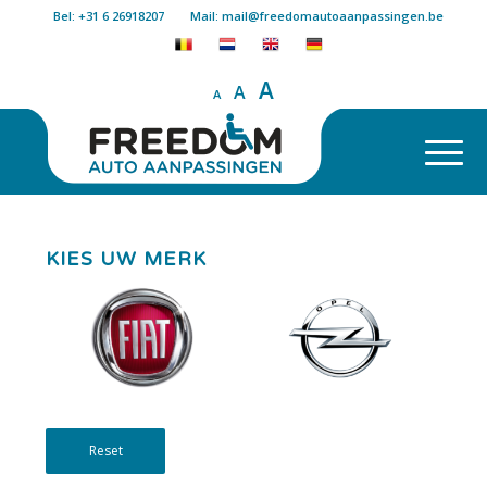
Bel: +31 6 26918207
Mail: mail@freedomautoaanpassingen.be
A
A
A
KIES UW MERK
Reset