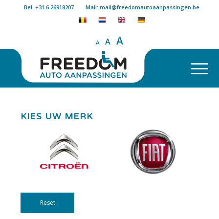
Bel: +31 6 26918207
Mail: mail@freedomautoaanpassingen.be
A
A
A
KIES UW MERK
Reset