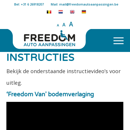
Bel: +31 6 26918207
Mail: mail@freedomautoaanpassingen.be
A
A
A
INSTRUCTIES
Bekijk de onderstaande instructievideo’s voor
uitleg.
‘Freedom Van’ bodemverlaging