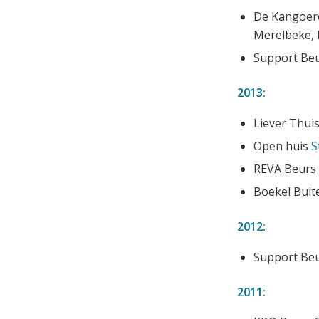
De Kangoero
Merelbeke, B
Support Beur
2013:
Liever Thui
Open huis
S
REVA Beurs 
Boekel Buit
2012:
Support Beu
2011: