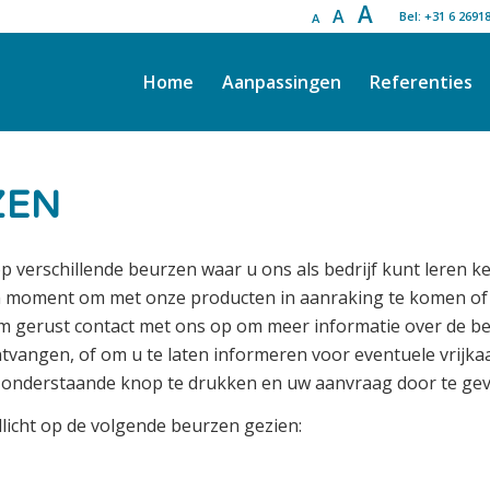
A
A
Bel: +31 6 2691
A
Home
Aanpassingen
Referenties
ZEN
p verschillende beurzen waar u ons als bedrijf kunt leren k
n moment om met onze producten in aanraking te komen of u
m gerust contact met ons op om meer informatie over de be
vangen, of om u te laten informeren voor eventuele vrijkaa
 onderstaande knop te drukken en uw aanvraag door te gev
llicht op de volgende beurzen gezien: