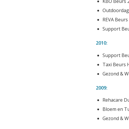
KBO Beurs 
Outdoordag
REVA Beurs 
Support Beu
2010:
Support Beu
Taxi Beurs 
Gezond & We
2009:
Rehacare Du
Bloem en T
Gezond & We