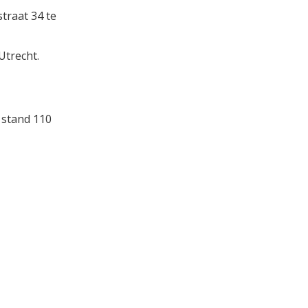
traat 34 te
Utrecht.
 stand 110