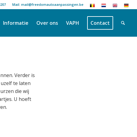
8207
Mail: mail@freedomautoaanpassingen.be
Informatie
Over ons
VAPH
Contact
ennen. Verder is
zelf te laten
urzen die wij
rtjes. U hoeft
en.