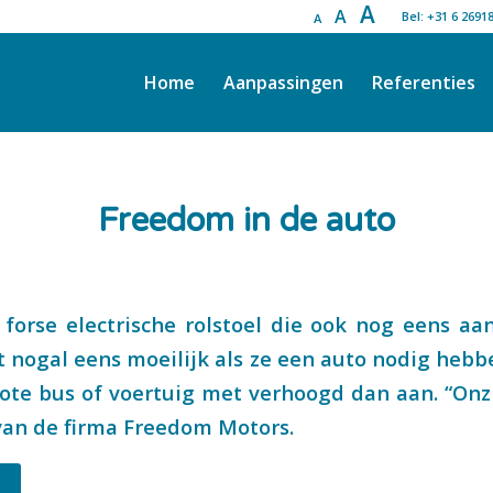
A
A
Bel: +31 6 2691
A
Home
Aanpassingen
Referenties
Freedom in de auto
forse electrische rolstoel die ook nog eens aa
t nogal eens moeilijk als ze een auto nodig heb
ote bus of voertuig met verhoogd dan aan. “Onzi
an de firma Freedom Motors.