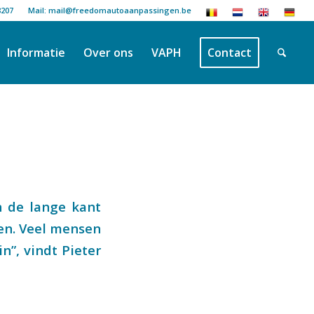
8207
Mail: mail@freedomautoaanpassingen.be
Informatie
Over ons
VAPH
Contact
n de lange kant
ben. Veel mensen
n”, vindt Pieter