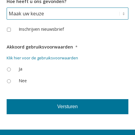
Hoe heeft u ons gevonden?
f
o
o
n
*
Inschrijven nieuwsbrief
Akkoord gebruiksvoorwaarden
*
Klik hier voor de gebruiksvoorwaarden
Ja
Nee