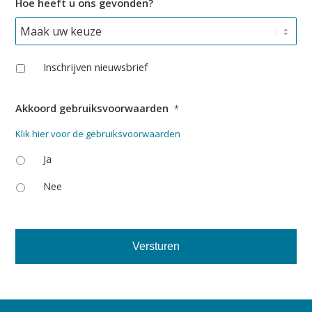
Hoe heeft u ons gevonden?
f
o
o
n
*
Inschrijven nieuwsbrief
Akkoord gebruiksvoorwaarden
*
Klik hier voor de gebruiksvoorwaarden
Ja
Nee